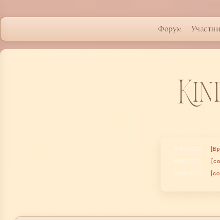
Форум
Участн
Kin
18.04.2026
[Вр
01.08.2026
[с
18.04.2026
[со