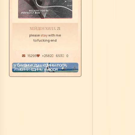
ХЕЙДЕН ХИЛЛ
, 21
please
stay
with me
to fucking end
15295
+2582
653
0