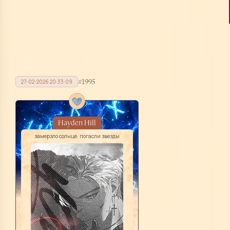
1995
27-02-2026 20:33:09
Hayden Hill
замерзло солнце. погасли звезды