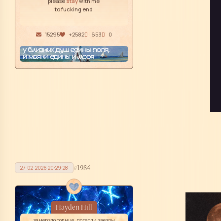
please
stay
with me
to fucking end
15295
+2582
653
0
1984
27-02-2026 20:29:28
Hayden Hill
замерзло солнце. погасли звезды