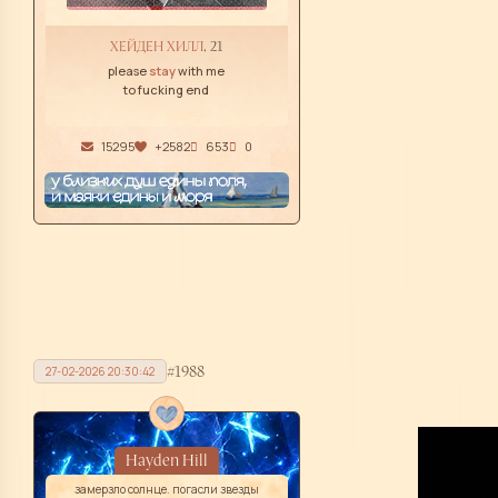
ХЕЙДЕН ХИЛЛ
, 21
please
stay
with me
to fucking end
15295
+2582
653
0
1988
27-02-2026 20:30:42
Hayden Hill
замерзло солнце. погасли звезды