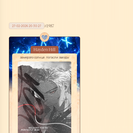
1987
27-02-2026 20:30:27
Hayden Hill
замерзло солнце. погасли звезды