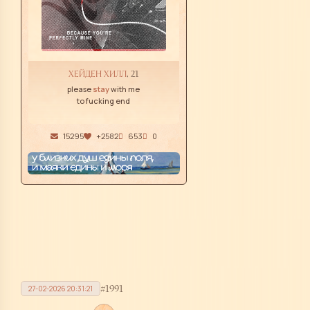
ХЕЙДЕН ХИЛЛ
, 21
please
stay
with me
to fucking end
15295
+2582
653
0
1991
27-02-2026 20:31:21