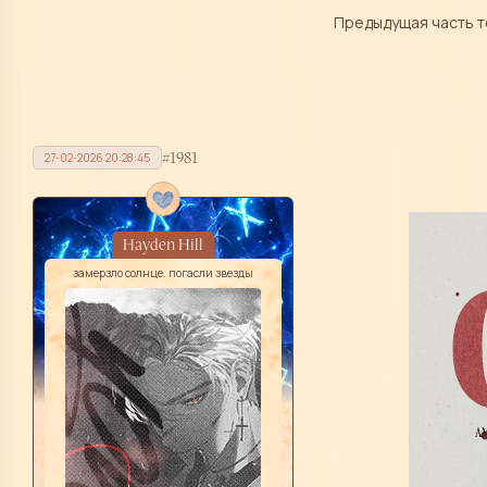
Предыдущая часть 
1981
27-02-2026 20:28:45
Hayden Hill
замерзло солнце. погасли звезды