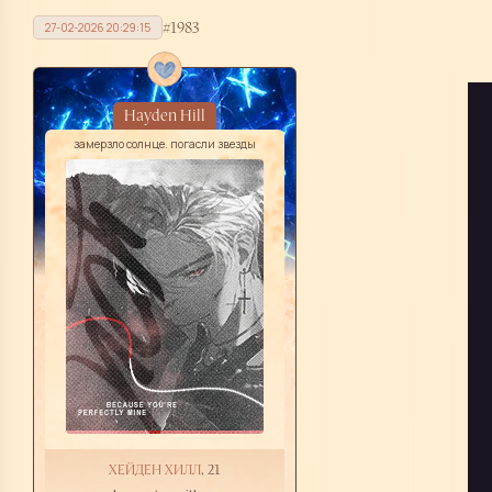
1983
27-02-2026 20:29:15
Hayden Hill
замерзло солнце. погасли звезды
ХЕЙДЕН ХИЛЛ
, 21