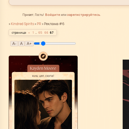
Привет, Гость!
Войдите
или
зарегистрируйтесь
.
»
Kindred Spirits
»
PR
»
Реклама #6
страница:
«
1
…
65
66
67
A-
A
A+
Kayden Moore
жив, цел, скопа!