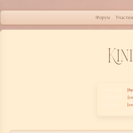
Форум
Участн
Kin
18.04.2026
[Вр
01.08.2026
[с
18.04.2026
[со