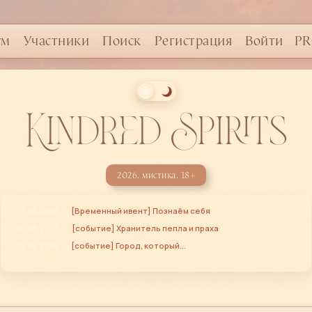
ум
Участники
Поиск
Регистрация
Войти
PR
Kindred Spirits
2026, мистика, 18+
18.04.2026
[Временный ивент] Познаём себя
01.08.2026
[событие] Хранитель пепла и праха
18.04.2026
[событие] Город, который...