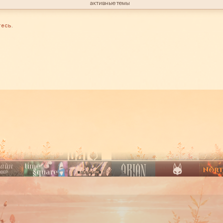
активные темы
тесь
.