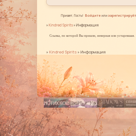
Привет, Гость!
Войдите
или
зарегистрируй
»
Kindred Spirits
»
Информация
Ссылка, по которой Вы пришли, неверная или устаревшая.
»
Kindred Spirits
»
Информация