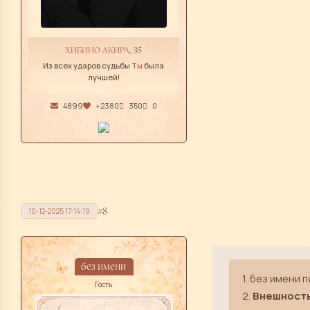
ХИБИНО АКИРА
, 35
Из всех ударов судьбы
Ты
была
лучшей!
4899
+2380
350
0
8
10-12-2025 17:14:19
без имени
1. без имени 
Гость
2.
Внешност