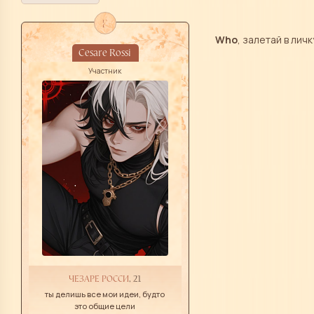
f
Who
, залетай в лич
Cesare Rossi
Участник
ЧЕЗАРЕ РОССИ
, 21
ты делишь все мои идеи, будто
это общие цели