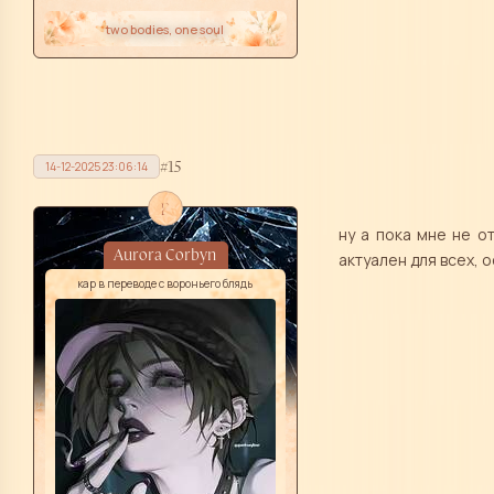
two bodies, one soul
15
14-12-2025 23:06:14
f
ну а пока мне не о
Aurora Corbyn
актуален для всех, 
кар в переводе с вороньего блядь