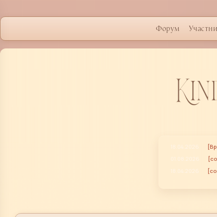
Форум
Участн
Kin
18.04.2026
[Вр
01.08.2026
[с
18.04.2026
[со