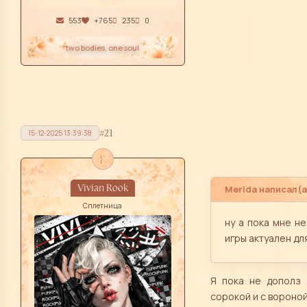
553
+765
235
0
two bodies, one soul
21
15-12-2025 13:39:38
f
Vivian Rook
Merida написал(а
Сплетница
ну а пока мне н
игры актуален дл
Я пока не дополз 
сорокой и с вороной