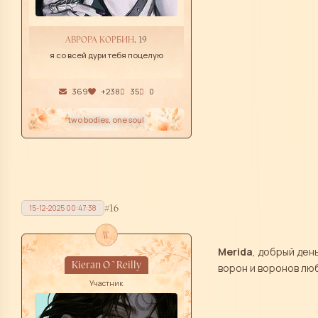
АВРОРА КОРБИН
, 19
я со всей дури тебя поцелую
369
+238
35
0
two bodies, one soul
16
15-12-2025 00:47:38
w
Merida
, добрый день
Kieran O`Reilly
ворон и воронов лю
Участник