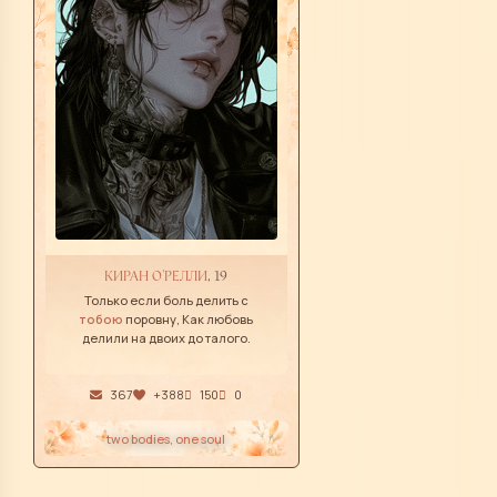
КИРАН О'РЕЛЛИ
, 19
Только если боль делить с
тобою
поровну, Как любовь
делили на двоих до талого.
367
+388
150
0
two bodies, one soul