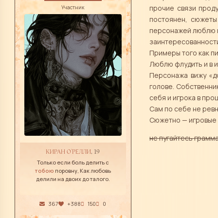
прочие связи проду
Участник
постоянен, сюжеты
персонажей люблю и 
заинтересованности 
Примеры того как пи
Люблю флудить и в и
Персонажа вижу «д
голове. Собственни
себя и игрока в про
Сам по себе не ревн
Сюжетно — игровые
не пугайтесь грамм
КИРАН О'РЕЛЛИ
, 19
Только если боль делить с
тобою
поровну, Как любовь
делили на двоих до талого.
367
+388
150
0