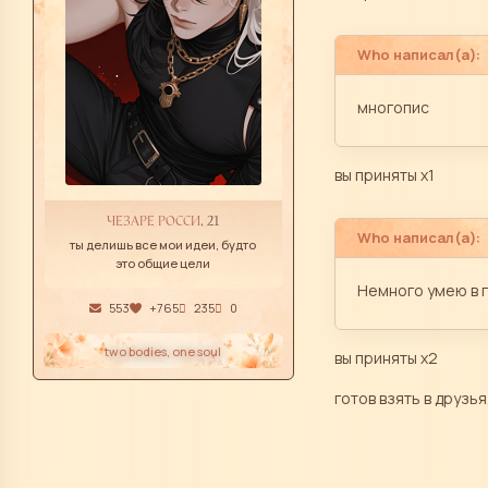
Who написал(а):
многопис
вы приняты х1
ЧЕЗАРЕ РОССИ
, 21
Who написал(а):
ты делишь все мои идеи, будто
это общие цели
Немного умею в г
553
+765
235
0
two bodies, one soul
вы приняты х2
готов взять в друзь