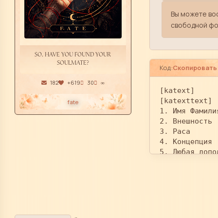
Вы можете вос
свободной фо
SO, HAVE YOU FOUND YOUR
SOULMATE?
Код:
Скопировать
182
+619
30
∞
[katext]

[katexttext]

fate
1. Имя Фамили
2. Внешность

3. Раса

4. Концепция

5. Любая допо
[/katexttext]
