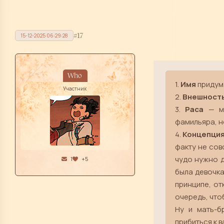
17
15-12-2025 06:29:28
Who
1.
Имя
придума
Участник
2.
Внешност
3.
Раса
— мо
фамильяра, н
4.
Концепци
факту не сов
чудо нужно д
1
+5
была девочка
принципе, от
очередь, чтоб
Ну и мать-б
прибиться к 