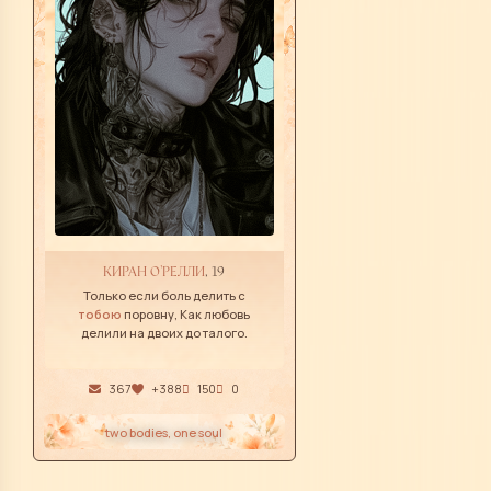
КИРАН О'РЕЛЛИ
, 19
Только если боль делить с
тобою
поровну, Как любовь
делили на двоих до талого.
367
+388
150
0
two bodies, one soul