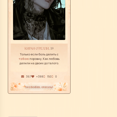
КИРАН О'РЕЛЛИ
, 19
Только если боль делить с
тобою
поровну, Как любовь
делили на двоих до талого.
367
+388
150
0
two bodies, one soul