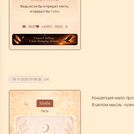
Ведь если бы я предал честь,
я предал бы
тебя
.
3627
+4781
1100
0
4
08-11-2025 09:58:28
Концепция мало прод
Мийя
В целом мысль: нуж
Гость