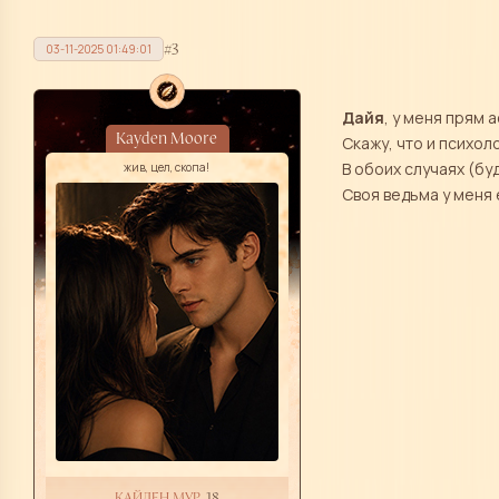
3
03-11-2025 01:49:01
Дайя
, у меня прям
Kayden Moore
Скажу, что и психо
В обоих случаях (бу
жив, цел, скопа!
Своя ведьма у меня 
КАЙДЕН МУР
, 18