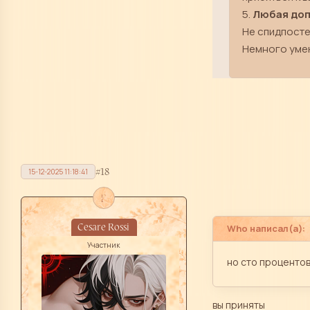
5.
Любая до
Не спидпосте
Немного умею
18
15-12-2025 11:18:41
f
Cesare Rossi
Who написал(а):
Участник
но сто процентов
вы приняты