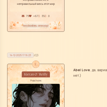
неправильный весь этот мир
75
+67
35
0
two bodies, one soul
13
14-12-2025 17:16:23
w
Abel Love
, да, вар
Kieran O`Reilly
нет.)
Участник