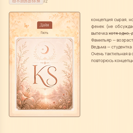
2
02-11-2025 22:59:38
концепция сырая, но
Дайя
фенек (не обсужда
выпечка
хотя одно, 
Гость
Фамильяр — возраст
Ведьма — студентка
Очень тактильная в 
повторюсь концепц