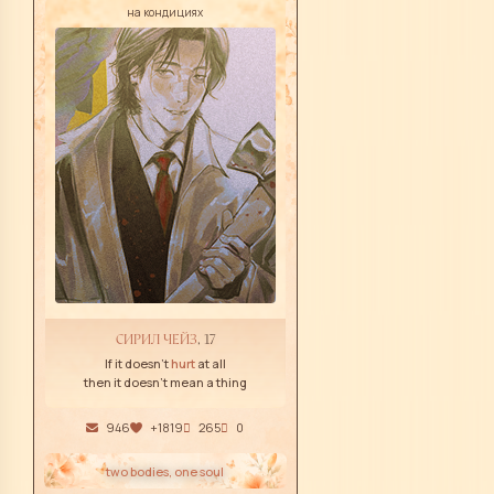
на кондициях
СИРИЛ ЧЕЙЗ
, 17
If it doesn't
hurt
at all
then it doesn't mean a thing
946
+1819
265
0
two bodies, one soul