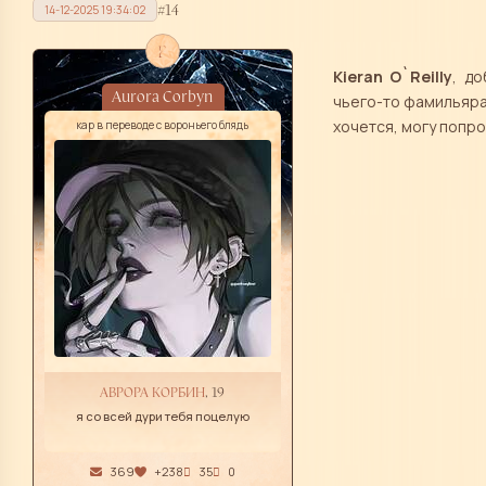
14
14-12-2025 19:34:02
f
Kieran O`Reilly
, д
Aurora Corbyn
чьего-то фамильяра,
хочется, могу попр
кар в переводе с вороньего блядь
АВРОРА КОРБИН
, 19
я со всей дури тебя поцелую
369
+238
35
0