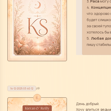
3.
Раса
могу о
4.
Концепц
что здорово 
будет слишко
за своей туп
хотелось бы 
5.
Любая до
пишу стабиль
9
14-12-2025 03:40:12
w
День добрый.
Kieran O`Reilly
Хочу влиться ведь