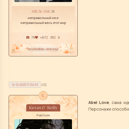
АВЕЛЬ ЛАВ
, 18
неправильный не я
неправильный весь этот мир
75
+67
35
0
two bodies, one soul
11
14-12-2025 17:04:01
w
Abel Love
, сама ид
Kieran O`Reilly
Персонажи способны
Участник