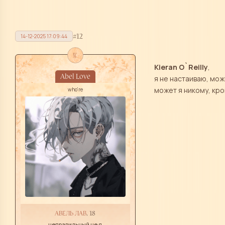
12
14-12-2025 17:09:44
w
Kieran O`Reilly
,
Abel Love
я не настаиваю, мож
может я никому, кр
who're
АВЕЛЬ ЛАВ
, 18
неправильный не я