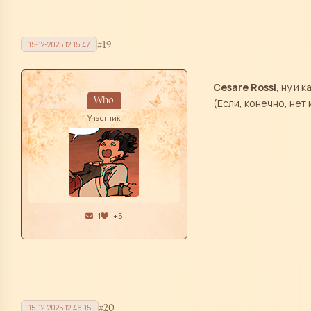
19
15-12-2025 12:15:47
Cesare Rossi
, ну и 
Who
(Если, конечно, нет
Участник
1
+5
20
15-12-2025 12:46:15