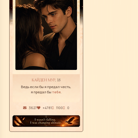
КАЙДЕН МУР
, 18
Ведь если бы я предал честь,
я предал бы
тебя
.
3627
+4781
1100
0