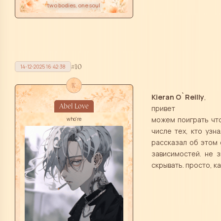
two bodies, one soul
10
14-12-2025 16:42:38
w
Kieran O`Reilly
,
Abel Love
привет
можем поиграть что
who're
числе тех, кто узн
рассказал об этом 
зависимостей. не 
скрывать. просто, 