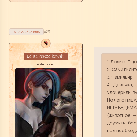
23
16-12-2025 22:19:57
Lolita Pszczolkowski
1. Лолита Пщ
petite bonheur
2. Сами видит
3. Фамильяр
4. Девочка,
удочерили, вы
Но чего пишу..
ИЩУ ВЕДЬМУ/В
(животное —
дружить, бро
под необходи