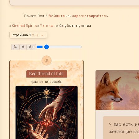
Привет, Гость!
Войдите
или
зарегистрируйтесь
.
»
Kindred Spirits
»
Гостевая
»
Хочу быть нужным
страница:
1
2
3
»
A-
A
A+
all
Red thread of fate
красная нить судьбы
У вас есть и
желающие нав