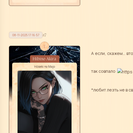
7
08-11-2025 17:16:57
t
А если, скажем... в
Hibino Akira
Hōseki no Majo
так совпало
*любит лезть не в с