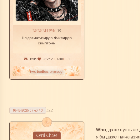
ВИВИАН РУК
, 19
Не драматизирую. Фиксирую
симптомы
1209
+1232
480
0
two bodies, one soul
22
16-12-2025 07:43:40
w
Who
, даже пусть не
Cyril Chase
я бы даже твина взял