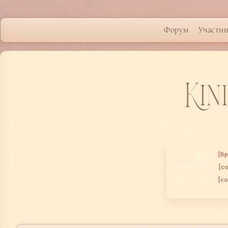
Форум
Участн
Kin
18.04.2026
[Вр
01.08.2026
[с
18.04.2026
[со